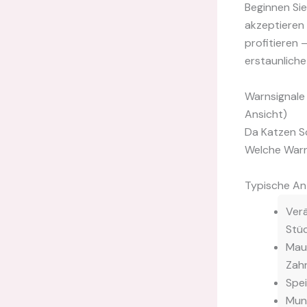
Beginnen Sie
akzeptieren 
profitieren 
erstaunliche 
Warnsignale
Ansicht)
Da Katzen Sc
Welche Warn
Typische An
Verä
Stüc
Maul
Zahn
Spei
Mun