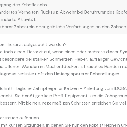
gang des Zahnfleischs.
ndertes Verhalten: Rückzug, Abwehr bei Berührung des Kopfe
inderte Aktivität.
tbarer Zahnstein oder gelbliche Verfärbungen an den Zähnen.
ein Tierarzt aufgesucht werden?
zeitnah einen Tierarzt auf, wenn eines oder mehrere dieser 
nsbesondere bei starken Schmerzen, Fieber, auffälliger Gewi
e offenen Wunden im Maul entdecken, ist rasches Handeln nöt
Diagnose reduziert oft den Umfang späterer Behandlungen.
Schritt: Tägliche Zahnpflege für Katzen – Anleitung vom IDCB
hricht: Sie benötigen kein Profi-Equipment, um die Zahngesun
bessern. Mit kleinen, regelmäßigen Schritten erreichen Sie viel.
 Vertrauen aufbauen
 mit kurzen Sitzungen, in denen Sie nur den Kopf streicheln un