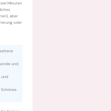
 zwei Minuten
liches
nten), aber
ütterung oder
 seltene
uoride und
n und
s Schönes