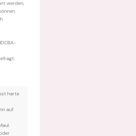
hnt werden,
 können
ch
(IDCBA-
efragt.
sst harte
nn auf
Maul.
 oder