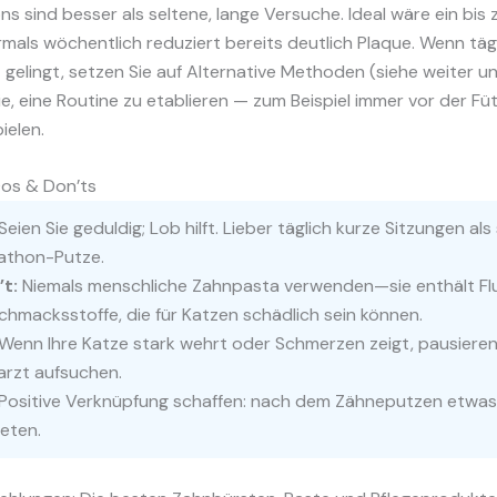
ns sind besser als seltene, lange Versuche. Ideal wäre ein bis
rmals wöchentlich reduziert bereits deutlich Plaque. Wenn täg
 gelingt, setzen Sie auf Alternative Methoden (siehe weiter u
e, eine Routine zu etablieren — zum Beispiel immer vor der F
ielen.
Dos & Don’ts
Seien Sie geduldig; Lob hilft. Lieber täglich kurze Sitzungen als
athon-Putze.
’t:
Niemals menschliche Zahnpasta verwenden—sie enthält Fl
hmacksstoffe, die für Katzen schädlich sein können.
Wenn Ihre Katze stark wehrt oder Schmerzen zeigt, pausiere
arzt aufsuchen.
Positive Verknüpfung schaffen: nach dem Zähneputzen etwa
eten.