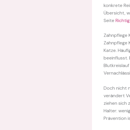
konkrete Rei
Übersicht, w
Seite
Richti
Zahnpflege 
Zahnpflege K
Katze. Häuf
beeinflusst
Blutkreislau
Vernachlässi
Doch nicht 
verändert Ve
ziehen sich 
Halter: weni
Prävention i