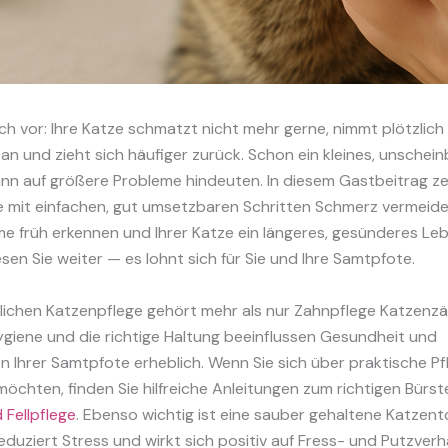
sich vor: Ihre Katze schmatzt nicht mehr gerne, nimmt plötzlic
an und zieht sich häufiger zurück. Schon ein kleines, unschei
n auf größere Probleme hindeuten. In diesem Gastbeitrag ze
ie mit einfachen, gut umsetzbaren Schritten Schmerz vermeide
e früh erkennen und Ihrer Katze ein längeres, gesünderes Le
sen Sie weiter — es lohnt sich für Sie und Ihre Samtpfote.
tlichen Katzenpflege gehört mehr als nur Zahnpflege Katzenzä
Hygiene und die richtige Haltung beeinflussen Gesundheit und
 Ihrer Samtpfote erheblich. Wenn Sie sich über praktische P
möchten, finden Sie hilfreiche Anleitungen zum richtigen Bürst
Fellpflege
. Ebenso wichtig ist eine sauber gehaltene Katzent
eduziert Stress und wirkt sich positiv auf Fress- und Putzverh