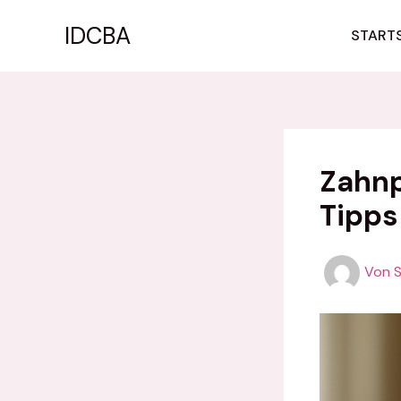
Zum
IDCBA
Inhalt
STARTS
springen
Zahnp
Tipps
Von