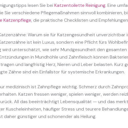
nigungstipps lesen Sie bei
Katzentoilette Reinigung
. Eine umf
ie Sie verschiedene Pflegemaßnahmen sinnvoll kombinieren, bi
ge Katzenpflege
, die praktische Checklisten und Empfehlungen 
Katzenzähne: Warum sie für Katzengesundheit unverzichtbar i
atzenzähne ist kein Luxus, sondern eine Pflicht fürs Wohlbefi
ig wird unterschätzt, wie sehr Mundgesundheit den gesamte
. Entzündungen in Mundhöhle und Zahnfleisch können Bakterien
f tragen und langfristig Herz, Nieren und Leber belasten. Kurz g
gte Zähne sind ein Einfallstor für systemische Erkrankungen.
nur medizinisch ist Zahnpflege wichtig. Schmerz durch Zahnp
rhalten. Katzen fressen weniger, spielen weniger, werden rei
zurück. All das beeinträchtigt Lebensqualität — und das merk
ger Kuscheleinheiten, häufiger Stress und teurere Behandlung
st daher günstiger und schonender als Heilung.