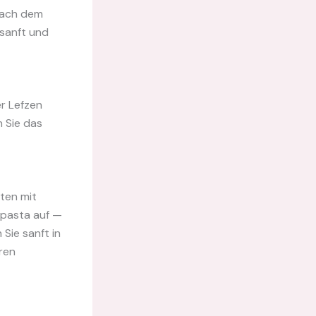
 nach dem
 sanft und
r Lefzen
n Sie das
ten mit
npasta auf —
Sie sanft in
ren