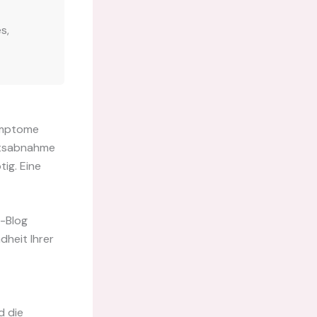
s,
Symptome
chtsabnahme
ig. Eine
A-Blog
dheit Ihrer
d die