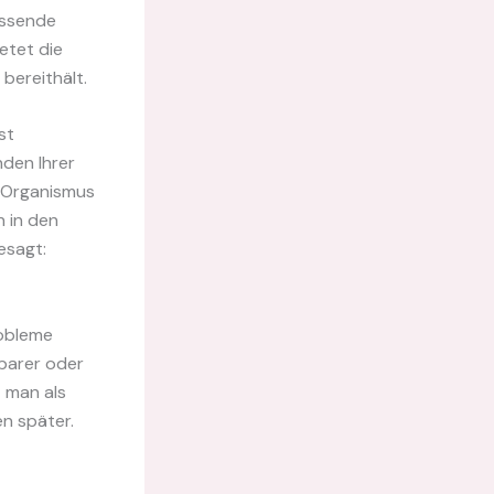
assende
etet die
bereithält.
st
nden Ihrer
n Organismus
 in den
esagt:
robleme
zbarer oder
t man als
en später.