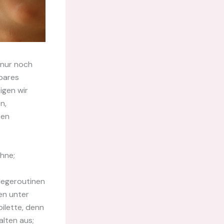
h nur noch
nbares
igen wir
n,
ben
hne;
flegeroutinen
en unter
oilette, denn
alten aus;